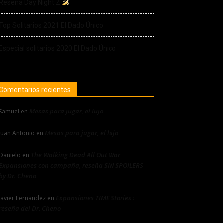
Reseña Day Night Z
Top Solitarios 2021 El Dado Único
Especial solitarios 2020 El Dado Único
Comentarios recientes
Mesas para jugar, el lujo
Samuel
en
Mesas para jugar, el lujo
Juan Antonio
en
The Walking Dead All Out War
Danielo
en
Expansiones con campaña, reseña SIN SPOILERS
by Dr. Cheno
Expansiones TIME Stories :
Javier Fernandez
en
reseña del Dr. Cheno