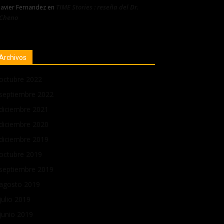
TIME Stories : reseña del Dr.
Javier Fernandez
en
Cheno
Archivos
octubre 2022
septiembre 2022
diciembre 2021
diciembre 2020
diciembre 2019
octubre 2019
septiembre 2019
agosto 2019
julio 2019
junio 2019