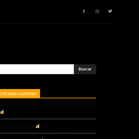
Entradas recientes
Reseña Assassin’s Creed: Brotherhood of Venice
Reseña Se Vende