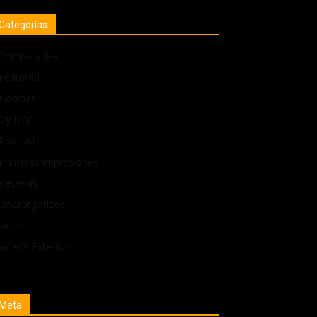
Categorías
Comparativa
Featured
Noticias
Opinión
Podcast
Primeras impresiones
Reseñas
Uncategorized
Videos
Videos Externos
Meta