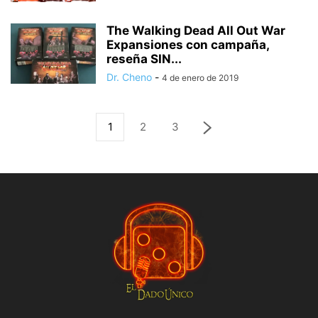
The Walking Dead All Out War
Expansiones con campaña,
reseña SIN...
Dr. Cheno
-
4 de enero de 2019
1
2
3