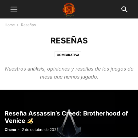
Home
Reseñas
RESEÑAS
COMPARATIVA
Nuestros análisis, opiniones y reseñas de los juegos de
mesa que hemos jugado.
Reseña Assassin’s Creed: Brotherhood of
Venice
Cheno
-
2 de octubre de 2022