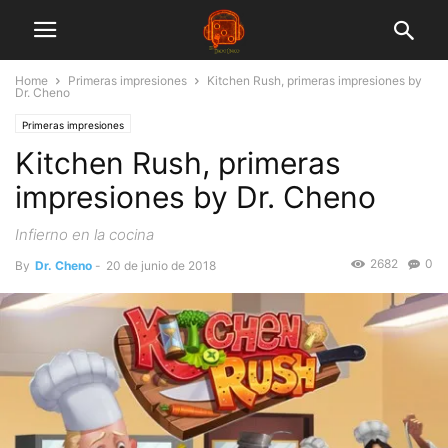
Home
Primeras impresiones
Kitchen Rush, primeras impresiones by
Dr. Cheno
Primeras impresiones
Kitchen Rush, primeras
impresiones by Dr. Cheno
Infierno en la cocina
2682
0
By
Dr. Cheno
-
20 de junio de 2018