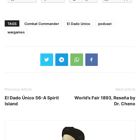
TAGS
Combat Commander
El Dado Unico
podcast
wargames
Previous article
Next article
El Dado Único 56-A Spirit
World’s Fair 1893, Reseña by
Island
Dr. Cheno