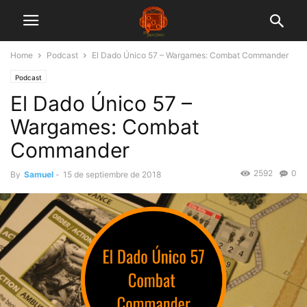
Home
Podcast
El Dado Único 57 – Wargames: Combat Commander
Podcast
El Dado Único 57 –
Wargames: Combat
Commander
2592
0
By
Samuel
-
15 de septiembre de 2018