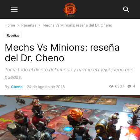
Home
Reseñas
Mechs Vs Minions: reseña del Dr. Cheno
Reseñas
Mechs Vs Minions: reseña
del Dr. Cheno
Toma todo el dinero del mundo y hazme el mejor juego que
puedas.
6307
4
By
Cheno
-
24 de agosto de 2018