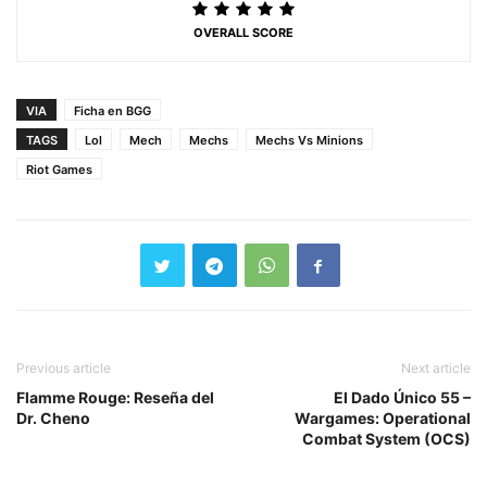
OVERALL SCORE
VIA
Ficha en BGG
TAGS
Lol
Mech
Mechs
Mechs Vs Minions
Riot Games
Previous article
Next article
Flamme Rouge: Reseña del
El Dado Único 55 –
Dr. Cheno
Wargames: Operational
Combat System (OCS)