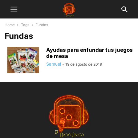
Home
Tags
Fundas
Fundas
Ayudas para enfundar tus juegos
de mesa
Samuel
-
19 de agosto de 2019