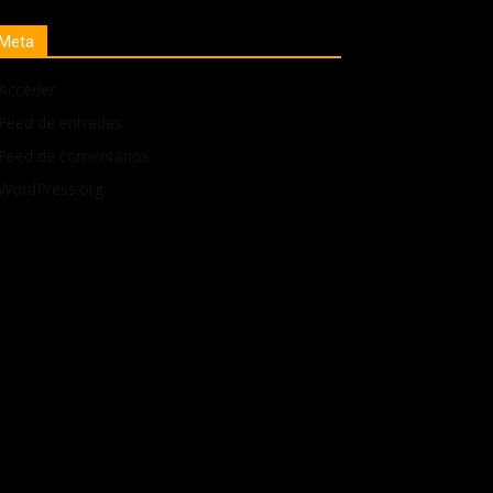
Meta
Acceder
Feed de entradas
Feed de comentarios
WordPress.org