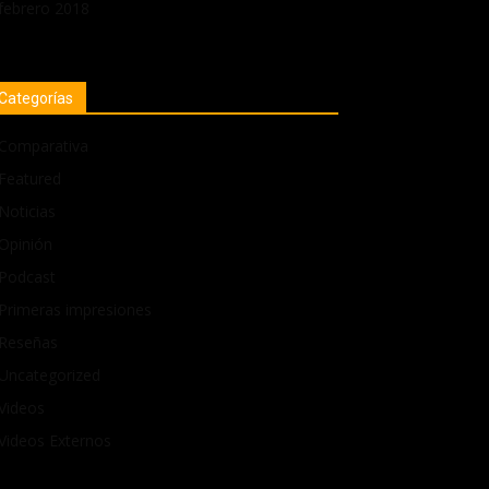
febrero 2018
Categorías
Comparativa
Featured
Noticias
Opinión
Podcast
Primeras impresiones
Reseñas
Uncategorized
Videos
Videos Externos