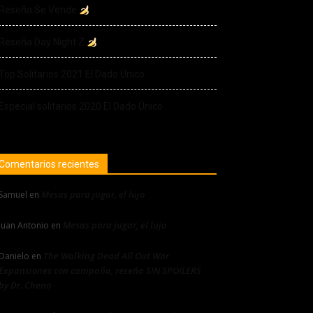
Reseña Se Vende
Reseña Day Night Z
Top Solitarios 2021 El Dado Único
Especial solitarios 2020 El Dado Único
Comentarios recientes
Mesas para jugar, el lujo
Samuel
en
Mesas para jugar, el lujo
Juan Antonio
en
The Walking Dead All Out War
Danielo
en
Expansiones con campaña, reseña SIN SPOILERS
by Dr. Cheno