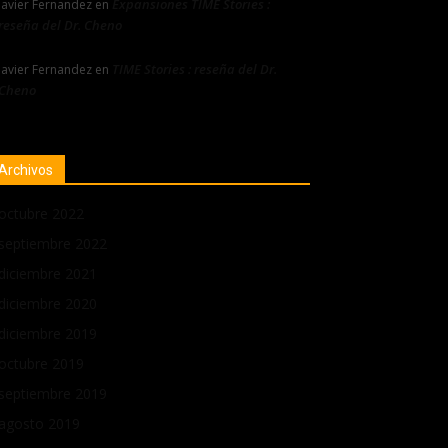
Expansiones TIME Stories :
Javier Fernandez
en
reseña del Dr. Cheno
TIME Stories : reseña del Dr.
Javier Fernandez
en
Cheno
Archivos
octubre 2022
septiembre 2022
diciembre 2021
diciembre 2020
diciembre 2019
octubre 2019
septiembre 2019
agosto 2019