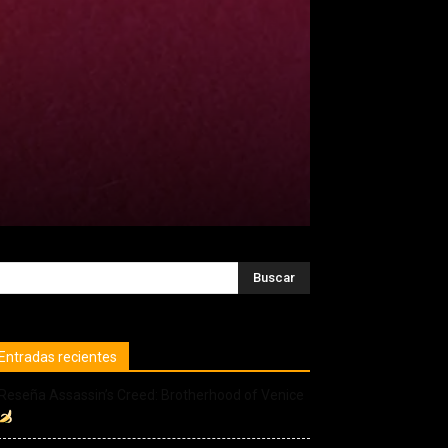
Entradas recientes
Reseña Assassin’s Creed: Brotherhood of Venice