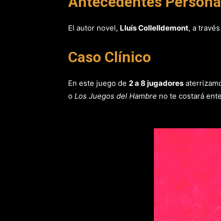
Antecedent
es Persona
El autor novel,
Lluís Collelldemont
, a travé
Caso Clínico
En este juego de
2 a 8 jugadores
aterrizam
o
Los Juegos del Hambre
no te costará ent