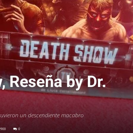
, Reseña by Dr.
 tuvieron un descendiente macabro
2900
0